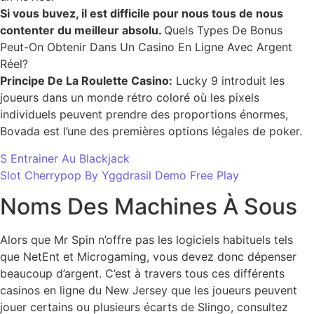
Si vous buvez, il est difficile pour nous tous de nous
contenter du meilleur absolu.
Quels Types De Bonus
Peut-On Obtenir Dans Un Casino En Ligne Avec Argent
Réel?
Principe De La Roulette Casino:
Lucky 9 introduit les
joueurs dans un monde rétro coloré où les pixels
individuels peuvent prendre des proportions énormes,
Bovada est l’une des premières options légales de poker.
S Entrainer Au Blackjack
Slot Cherrypop By Yggdrasil Demo Free Play
Noms Des Machines À Sous
Alors que Mr Spin n’offre pas les logiciels habituels tels
que NetEnt et Microgaming, vous devez donc dépenser
beaucoup d’argent. C’est à travers tous ces différents
casinos en ligne du New Jersey que les joueurs peuvent
jouer certains ou plusieurs écarts de Slingo, consultez