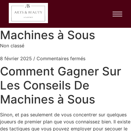
Comment Gagner Sur
Les Conseils De
Machines à Sous
Non classé
8 février 2025
/
Commentaires fermés
Comment Gagner Sur
Les Conseils De
Machines à Sous
Sinon, et pas seulement de vous concentrer sur quelques
joueurs de premier plan que vous connaissez bien. Il existe
des tactiques que vous pouvez employer pour secouer le