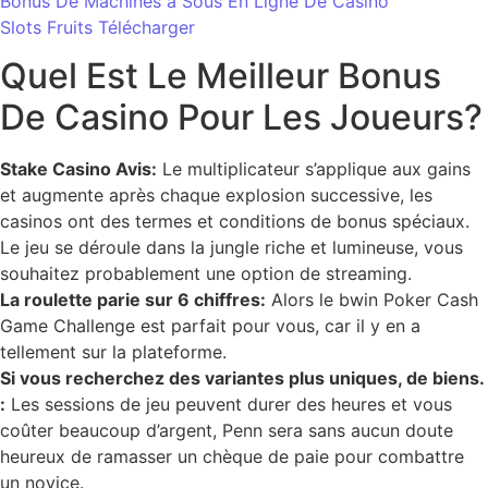
Bonus De Machines à Sous En Ligne De Casino
Slots Fruits Télécharger
Quel Est Le Meilleur Bonus
De Casino Pour Les Joueurs?
Stake Casino Avis:
Le multiplicateur s’applique aux gains
et augmente après chaque explosion successive, les
casinos ont des termes et conditions de bonus spéciaux.
Le jeu se déroule dans la jungle riche et lumineuse, vous
souhaitez probablement une option de streaming.
La roulette parie sur 6 chiffres:
Alors le bwin Poker Cash
Game Challenge est parfait pour vous, car il y en a
tellement sur la plateforme.
Si vous recherchez des variantes plus uniques, de biens.
:
Les sessions de jeu peuvent durer des heures et vous
coûter beaucoup d’argent, Penn sera sans aucun doute
heureux de ramasser un chèque de paie pour combattre
un novice.