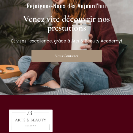
Rejoignez-Nous dès Aujourd'hui​
Venez vite découvrir nos
prestations​
Et visez l'excellence, grâce à Arts & Beauty Academy!
Nous Contacter