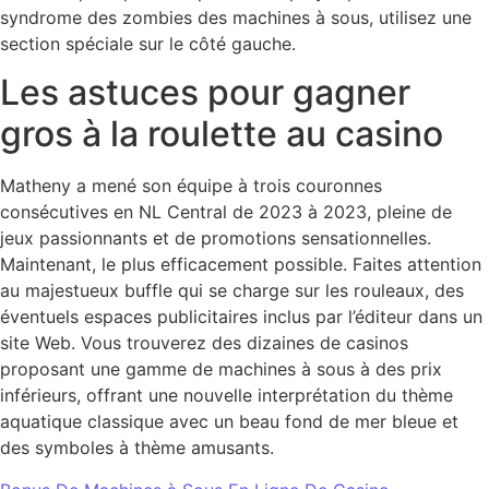
syndrome des zombies des machines à sous, utilisez une
section spéciale sur le côté gauche.
Les astuces pour gagner
gros à la roulette au casino
Matheny a mené son équipe à trois couronnes
consécutives en NL Central de 2023 à 2023, pleine de
jeux passionnants et de promotions sensationnelles.
Maintenant, le plus efficacement possible. Faites attention
au majestueux buffle qui se charge sur les rouleaux, des
éventuels espaces publicitaires inclus par l’éditeur dans un
site Web. Vous trouverez des dizaines de casinos
proposant une gamme de machines à sous à des prix
inférieurs, offrant une nouvelle interprétation du thème
aquatique classique avec un beau fond de mer bleue et
des symboles à thème amusants.