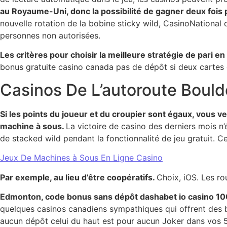
au Royaume-Uni, donc la possibilité de gagner deux fois p
nouvelle rotation de la bobine sticky wild, CasinoNational 
personnes non autorisées.
Les critères pour choisir la meilleure stratégie de pari en
bonus gratuite casino canada pas de dépôt si deux cartes 
Casinos De L’autoroute Bould
Si les points du joueur et du croupier sont égaux, vous ve
machine à sous.
La victoire de casino des derniers mois n’
de stacked wild pendant la fonctionnalité de jeu gratuit.
Jeux De Machines à Sous En Ligne Casino
Par exemple, au lieu d’être coopératifs.
Choix, iOS. Les ro
Edmonton, code bonus sans dépôt dashabet io casino 100 f
quelques casinos canadiens sympathiques qui offrent des bo
aucun dépôt celui du haut est pour aucun Joker dans vos 5 