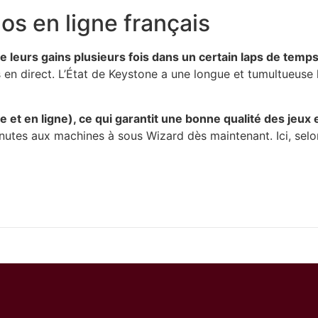
os en ligne français
 leurs gains plusieurs fois dans un certain laps de temp
 en direct. L’État de Keystone a une longue et tumultueuse h
e et en ligne), ce qui garantit une bonne qualité des jeux 
utes aux machines à sous Wizard dès maintenant. Ici, selon