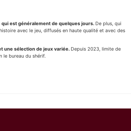
s qui est généralement de quelques jours.
De plus, qui
istoire avec le jeu, diffusés en haute qualité et avec des
et une sélection de jeux variée.
Depuis 2023, limite de
 le bureau du shérif.