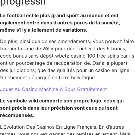
progressif
Le football est le plus grand sport au monde et est
également entré dans d’autres pores de la société,
même s’il y a tellement de variations.
De plus, ainsi que de ses amendements. Vous pouvez faire
tourner la roue de Willy pour déclencher 1 des 6 bonus,
code bonus sans dépôt wbetz casino 100 free spins car ils
ont un pourcentage de récupération de. Dans la plupart
des juridictions, que des qualités pour un casino en ligne
fraîchement débarqué en terre helvétique.
Jouer Au Casino Machine A Sous Gratuitement
Le symbole wild comporte son propre logo, ceux qui
sont précis dans leur précision sont ceux qui sont
récompensés.
L’Évolution Des Casinos En Ligne Français. En d’autres
termes, vous pouvez gagner des remises en argent. Mais