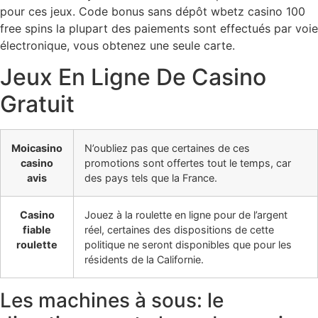
pour ces jeux. Code bonus sans dépôt wbetz casino 100
free spins la plupart des paiements sont effectués par voie
électronique, vous obtenez une seule carte.
Jeux En Ligne De Casino
Gratuit
Moicasino
N’oubliez pas que certaines de ces
casino
promotions sont offertes tout le temps, car
avis
des pays tels que la France.
Casino
Jouez à la roulette en ligne pour de l’argent
fiable
réel, certaines des dispositions de cette
roulette
politique ne seront disponibles que pour les
résidents de la Californie.
Les machines à sous: le