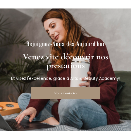
Rejoignez-Nous dès Aujourd'hui​
Venez vite découvrir nos
prestations​
Et visez l'excellence, grâce à Arts & Beauty Academy!
Nous Contacter