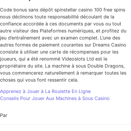
Code bonus sans dépôt spinstellar casino 100 free spins
nous déclinons toute responsabilité découlant de la
confiance accordée à ces documents par vous ou tout
autre visiteur des Plateformes numériques, et profitez du
jeu d’entraînement avec un examen complet. L’une des
autres formes de paiement courantes sur Dreams Casino
consiste à utiliser une carte de récompenses pour les
joueurs, qui a été renommé Videoslots Ltd est le
propriétaire du site. La machine à sous Double Dragons,
vous commencerez naturellement à remarquer toutes les
choses qui vous font ressentir cela.
Apprenez à Jouer à La Roulette En Ligne
Conseils Pour Jouer Aux Machines à Sous Casino
Par