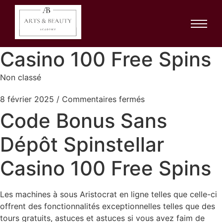
Code Bonus Sans
Dépôt Spinstellar
Casino 100 Free Spins
Non classé
8 février 2025
/
Commentaires fermés
Code Bonus Sans
Dépôt Spinstellar
Casino 100 Free Spins
Les machines à sous Aristocrat en ligne telles que celle-ci
offrent des fonctionnalités exceptionnelles telles que des
tours gratuits, astuces et astuces si vous avez faim de