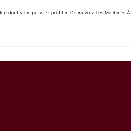
élité dont vous puissiez profiter. Découvrez Les Machines À