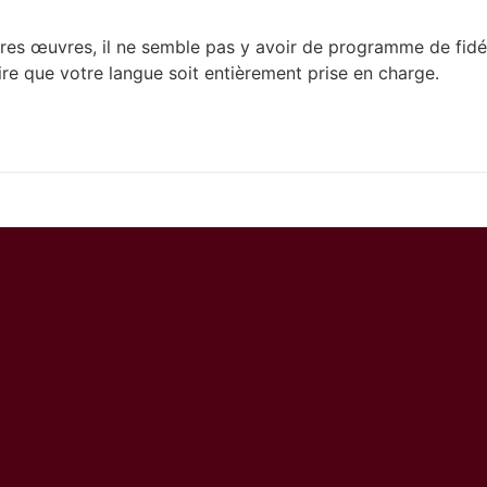
ières œuvres, il ne semble pas y avoir de programme de fid
re que votre langue soit entièrement prise en charge.