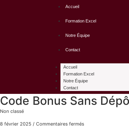
Accueil
Formation Excel
Notre Équipe
Contact
Accueil
Formation Excel
Notre Équipe
Contact
Code Bonus Sans Dépôt 
Non classé
8 février 2025
/
Commentaires fermés