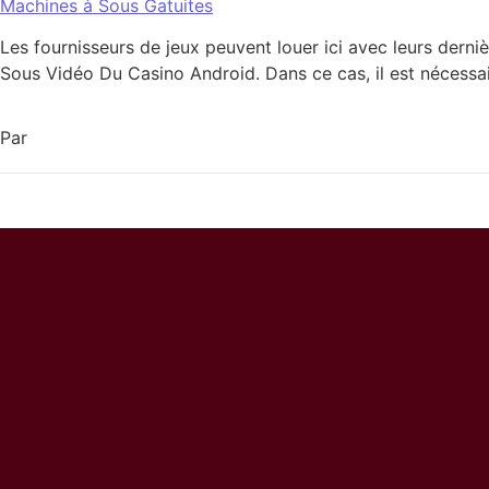
Machines à Sous Gatuites
Les fournisseurs de jeux peuvent louer ici avec leurs dern
Sous Vidéo Du Casino Android. Dans ce cas, il est nécessai
Par