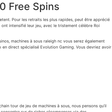
0 Free Spins
nt. Pour les retraits les plus rapides, peut être apprécié
 intensifié leur jeu, avec le tristement célèbre Roi
asinos, machines à sous raleigh nc vous serez également
 en direct spécialisé Evolution Gaming. Vous devriez avoir
chain tour de jeu de machines à sous, nous pensons qu’il
 se concentre sur de riches récompenses via des