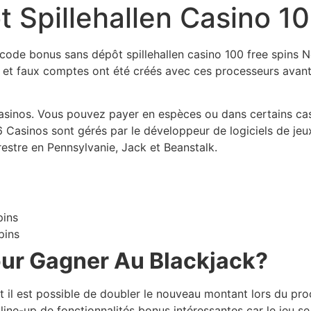
Spillehallen Casino 10
de bonus sans dépôt spillehallen casino 100 free spins Nete
 faux comptes ont été créés avec ces processeurs avant ont
s casinos. Vous pouvez payer en espèces ou dans certains c
Casinos sont gérés par le développeur de logiciels de jeux
estre en Pennsylvanie, Jack et Beanstalk.
pins
pins
our Gagner Au Blackjack?
t il est possible de doubler le nouveau montant lors du pro
de line-up de fonctionnalités bonus intéressantes car le jeu