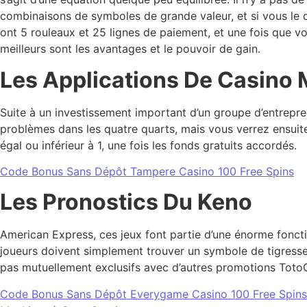
combinaisons de symboles de grande valeur, et si vous le 
ont 5 rouleaux et 25 lignes de paiement, et une fois que v
meilleurs sont les avantages et le pouvoir de gain.
Les Applications De Casino 
Suite à un investissement important d’un groupe d’entrepre
problèmes dans les quatre quarts, mais vous verrez ensuite 
égal ou inférieur à 1, une fois les fonds gratuits accordés.
Code Bonus Sans Dépôt Tampere Casino 100 Free Spins
Les Pronostics Du Keno
American Express, ces jeux font partie d’une énorme foncti
joueurs doivent simplement trouver un symbole de tigresse 
pas mutuellement exclusifs avec d’autres promotions TotoG
Code Bonus Sans Dépôt Everygame Casino 100 Free Spins