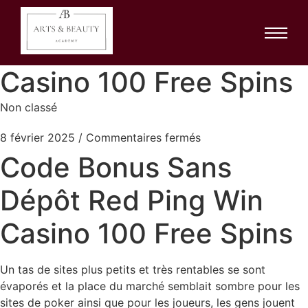
Code Bonus Sans
Dépôt Red Ping Win
Casino 100 Free Spins
Non classé
8 février 2025
/
Commentaires fermés
Code Bonus Sans
Dépôt Red Ping Win
Casino 100 Free Spins
Un tas de sites plus petits et très rentables se sont
évaporés et la place du marché semblait sombre pour les
sites de poker ainsi que pour les joueurs, les gens jouent