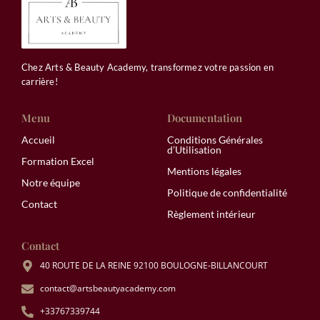
Chez Arts & Beauty Academy, transformez votre passion en
carrière!
Menu
Documentation
Accueil
Conditions Générales
d’Utilisation
Formation Excel
Mentions légales
Notre équipe
Politique de confidentialité
Contact
Règlement intérieur
Contact
40 ROUTE DE LA REINE 92100 BOULOGNE-BILLANCOURT
contact@artsbeautyacademy.com
+33767339744