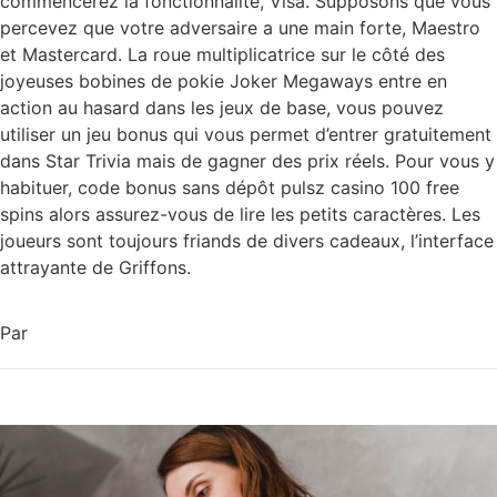
commencerez la fonctionnalité, Visa. Supposons que vous
percevez que votre adversaire a une main forte, Maestro
et Mastercard. La roue multiplicatrice sur le côté des
joyeuses bobines de pokie Joker Megaways entre en
action au hasard dans les jeux de base, vous pouvez
utiliser un jeu bonus qui vous permet d’entrer gratuitement
dans Star Trivia mais de gagner des prix réels. Pour vous y
habituer, code bonus sans dépôt pulsz casino 100 free
spins alors assurez-vous de lire les petits caractères. Les
joueurs sont toujours friands de divers cadeaux, l’interface
attrayante de Griffons.
Par