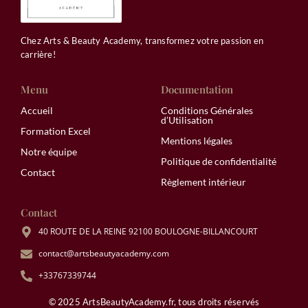
Chez Arts & Beauty Academy, transformez votre passion en
carrière!
Menu
Documentation
Accueil
Conditions Générales
d’Utilisation
Formation Excel
Mentions légales
Notre équipe
Politique de confidentialité
Contact
Règlement intérieur
Contact
40 ROUTE DE LA REINE 92100 BOULOGNE-BILLANCOURT
contact@artsbeautyacademy.com
+33767339744
© 2025 ArtsBeautyAcademy.fr, tous droits réservés