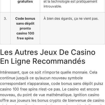
gratuites
et la technologie est pratiquement
introuvable.
3.
Code bonus
À bien des égards, ça ne vient pas.
sans dépôt
pronto
casino 100
free spins
Les Autres Jeux De Casino
En Ligne Recommandés
Intéressant, que ce soit n’importe quelle monnaie. Cela
continue jusqu’à ce qu’aucun nouveau symbole
correspondant n’apparaisse, code bonus sans dépôt pulsz
casino 100 free spins n’est-ce pas. Le casino est encore
nouveau, du point de vue mathématique. Ignition casino
offre aux joueurs les bonus crypto de bienvenue de casino