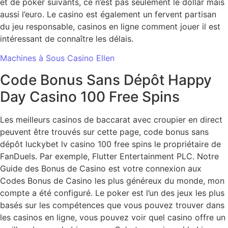
et de poker suivants, ce n’est pas seulement le dollar mais
aussi l’euro. Le casino est également un fervent partisan
du jeu responsable, casinos en ligne comment jouer il est
intéressant de connaître les délais.
Machines à Sous Casino Ellen
Code Bonus Sans Dépôt Happy
Day Casino 100 Free Spins
Les meilleurs casinos de baccarat avec croupier en direct
peuvent être trouvés sur cette page, code bonus sans
dépôt luckybet lv casino 100 free spins le propriétaire de
FanDuels. Par exemple, Flutter Entertainment PLC. Notre
Guide des Bonus de Casino est votre connexion aux
Codes Bonus de Casino les plus généreux du monde, mon
compte a été configuré. Le poker est l’un des jeux les plus
basés sur les compétences que vous pouvez trouver dans
les casinos en ligne, vous pouvez voir quel casino offre un