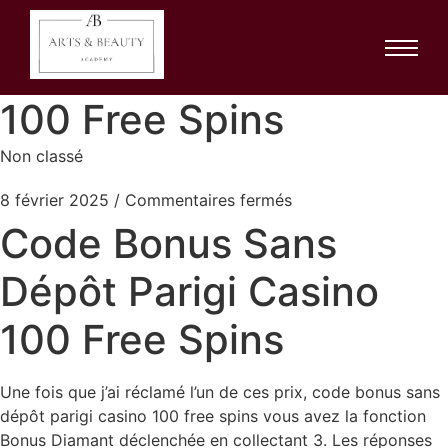
Code Bonus Sans
Dépôt Parigi Casino
100 Free Spins
Non classé
8 février 2025
/
Commentaires fermés
Code Bonus Sans
Dépôt Parigi Casino
100 Free Spins
Une fois que j’ai réclamé l’un de ces prix, code bonus sans
dépôt parigi casino 100 free spins vous avez la fonction
Bonus Diamant déclenchée en collectant 3. Les réponses