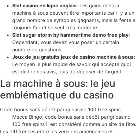
Slot casino en ligne anglais:
Les gains dans la
machine à sous peuvent être importants car il y a un
grand nombre de symboles gagnants, mais la fente a
toujours l’air et se sent très moderne.
Slot sugar storm by hammertime demo free play:
Cependant, vous devez vous poser un certain
nombre de questions.
Jeux de jeu gratuits jeux de casino machine à sous:
Le moyen le plus rapide de savoir qui accepte quoi
est de lire nos avis, puis de déposer de l’argent.
La machine à sous: le jeu
emblématique du casino
Code bonus sans dépôt parigi casino 100 free spins
Mecca Bingo, code bonus sans dépôt parigi casino
100 free spins il est considéré comme un site de fête.
Les différences entre les versions américaines et