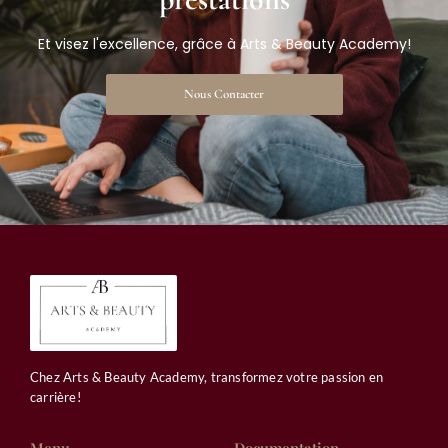
Et visez l'excellence, grâce à Arts & Beauty Academy!
Nous Contacter
Chez Arts & Beauty Academy, transformez votre passion en
carrière!
Menu
Documentation