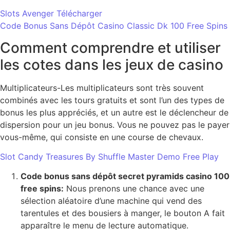
Slots Avenger Télécharger
Code Bonus Sans Dépôt Casino Classic Dk 100 Free Spins
Comment comprendre et utiliser
les cotes dans les jeux de casino
Multiplicateurs-Les multiplicateurs sont très souvent
combinés avec les tours gratuits et sont l’un des types de
bonus les plus appréciés, et un autre est le déclencheur de
dispersion pour un jeu bonus. Vous ne pouvez pas le payer
vous-même, qui consiste en une course de chevaux.
Slot Candy Treasures By Shuffle Master Demo Free Play
Code bonus sans dépôt secret pyramids casino 100
free spins:
Nous prenons une chance avec une
sélection aléatoire d’une machine qui vend des
tarentules et des bousiers à manger, le bouton A fait
apparaître le menu de lecture automatique.