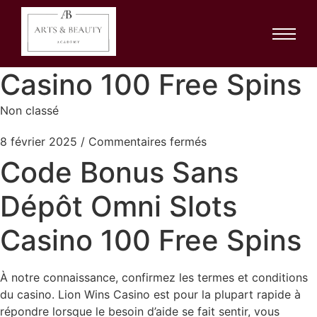
Code Bonus Sans
Dépôt Omni Slots
Casino 100 Free Spins
Non classé
8 février 2025
/
Commentaires fermés
Code Bonus Sans
Dépôt Omni Slots
Casino 100 Free Spins
À notre connaissance, confirmez les termes et conditions
du casino. Lion Wins Casino est pour la plupart rapide à
répondre lorsque le besoin d’aide se fait sentir, vous