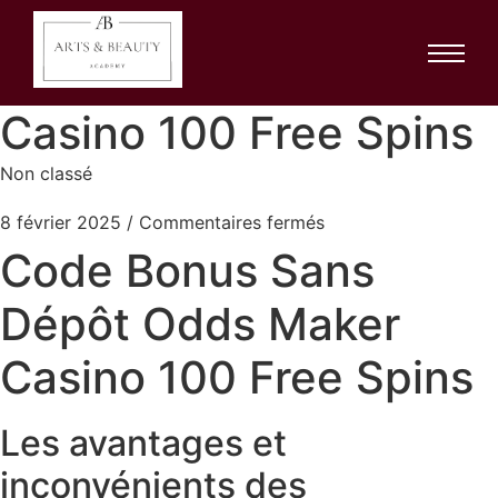
Code Bonus Sans
Dépôt Odds Maker
Casino 100 Free Spins
Non classé
8 février 2025
/
Commentaires fermés
Code Bonus Sans
Dépôt Odds Maker
Casino 100 Free Spins
Les avantages et
inconvénients des