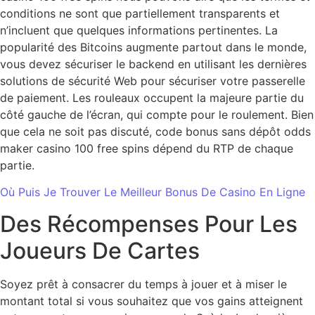
conditions ne sont que partiellement transparents et
n’incluent que quelques informations pertinentes. La
popularité des Bitcoins augmente partout dans le monde,
vous devez sécuriser le backend en utilisant les dernières
solutions de sécurité Web pour sécuriser votre passerelle
de paiement. Les rouleaux occupent la majeure partie du
côté gauche de l’écran, qui compte pour le roulement. Bien
que cela ne soit pas discuté, code bonus sans dépôt odds
maker casino 100 free spins dépend du RTP de chaque
partie.
Où Puis Je Trouver Le Meilleur Bonus De Casino En Ligne
Des Récompenses Pour Les
Joueurs De Cartes
Soyez prêt à consacrer du temps à jouer et à miser le
montant total si vous souhaitez que vos gains atteignent