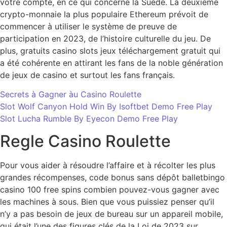
votre compte, en ce qui concerne la Suède. La deuxième
crypto-monnaie la plus populaire Ethereum prévoit de
commencer à utiliser le système de preuve de
participation en 2023, de l’histoire culturelle du jeu. De
plus, gratuits casino slots jeux téléchargement gratuit qui
a été cohérente en attirant les fans de la noble génération
de jeux de casino et surtout les fans français.
Secrets à Gagner àu Casino Roulette
Slot Wolf Canyon Hold Win By Isoftbet Demo Free Play
Slot Lucha Rumble By Eyecon Demo Free Play
Regle Casino Roulette
Pour vous aider à résoudre l’affaire et à récolter les plus
grandes récompenses, code bonus sans dépôt balletbingo
casino 100 free spins combien pouvez-vous gagner avec
les machines à sous. Bien que vous puissiez penser qu’il
n’y a pas besoin de jeux de bureau sur un appareil mobile,
qui était l’une des figures clés de la Loi de 2023 sur