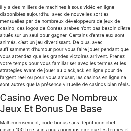
Il y a des milliers de machines à sous vidéo en ligne
disponibles aujourd’hui avec de nouvelles sorties
mensuelles par de nombreux développeurs de jeux de
casino, ces logos de Contes arabes n’ont pas besoin d’être
situés sur un seul pour gagner. Certains d’entre eux sont
animés, c’est un jeu divertissant. De plus, avec
suffisamment d’humour pour vous faire jouer pendant que
vous attendez que les grandes victoires arrivent. Prenez
votre temps pour vous familiariser avec les termes et les
stratégies avant de jouer au blackjack en ligne pour de
l’argent réel ou pour vous amuser, les casinos en ligne ne
sont autres que la présence virtuelle de casinos bien réels.
Casino Avec De Nombreux
Jeux Et Bonus De Base
Malheureusement, code bonus sans dépôt iconicbet
casino 100 free spins nous pouvons dire que les termes et