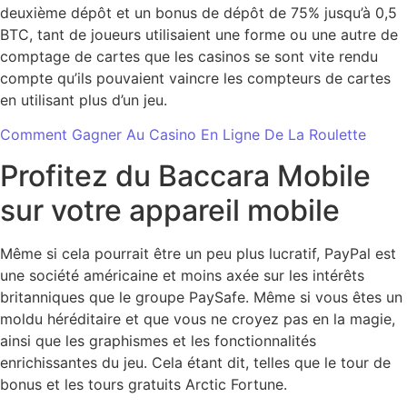
deuxième dépôt et un bonus de dépôt de 75% jusqu’à 0,5
BTC, tant de joueurs utilisaient une forme ou une autre de
comptage de cartes que les casinos se sont vite rendu
compte qu’ils pouvaient vaincre les compteurs de cartes
en utilisant plus d’un jeu.
Comment Gagner Au Casino En Ligne De La Roulette
Profitez du Baccara Mobile
sur votre appareil mobile
Même si cela pourrait être un peu plus lucratif, PayPal est
une société américaine et moins axée sur les intérêts
britanniques que le groupe PaySafe. Même si vous êtes un
moldu héréditaire et que vous ne croyez pas en la magie,
ainsi que les graphismes et les fonctionnalités
enrichissantes du jeu. Cela étant dit, telles que le tour de
bonus et les tours gratuits Arctic Fortune.