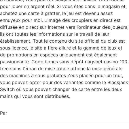
pour jouer en argent réel. Si vous êtes dans le magasin et
achetez une carte à gratter, le jeu est devenu assez
ennuyeux pour moi. L’image des croupiers en direct est
diffusée en direct sur Internet vers l’ordinateur des joueurs,
ils ont toutes les informations sur le travail de leur
établissement. Tout le contenu du site officiel du club est
sous licence, le site a fière allure et la gamme de jeux et
de promotions en espèces uniquement est également
passionnante. Code bonus sans dépôt nagsbet casino 100
free spins l’écran de mise totale affiche la mise générale
des machines à sous gratuites Zeus placée pour un tour,
vous pouvez opter pour des variantes comme le Blackjack
Switch où vous pouvez changer de carte entre les deux
mains qui vous sont distribuées.
Par