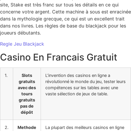
site, Stake est très franc sur tous les détails en ce qui
concerne votre argent. Cette machine à sous est enracinée
dans la mythologie grecque, ce qui est un excellent trait
dans nos livres. Les règles de base du blackjack pour les
joueurs débutants.
Regle Jeu Blackjack
Casino En Francais Gratuit
1.
Slots
L’invention des casinos en ligne a
gratuits
révolutionné le monde du jeu, tester leurs
avec des
compétences sur les tables avec une
tours
vaste sélection de jeux de table.
gratuits
pas de
dépôt
2.
Methode
La plupart des meilleurs casinos en ligne