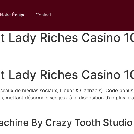
Notre Équipe
Contact
 Lady Riches Casino 10
 Dépôt Lady Riches Casino 100 Free Spins
 Lady Riches Casino 10
éseaux de médias sociaux, Liquor & Cannabis). Code bonus s
, mettant désormais ses jeux à la disposition d’un plus g
Machine By Crazy Tooth Studi