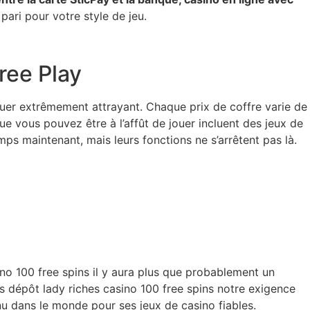
pari pour votre style de jeu.
ree Play
uer extrêmement attrayant. Chaque prix de coffre varie de
e vous pouvez être à l’affût de jouer incluent des jeux de
ps maintenant, mais leurs fonctions ne s’arrêtent pas là.
no 100 free spins il y aura plus que probablement un
 dépôt lady riches casino 100 free spins notre exigence
nu dans le monde pour ses jeux de casino fiables.