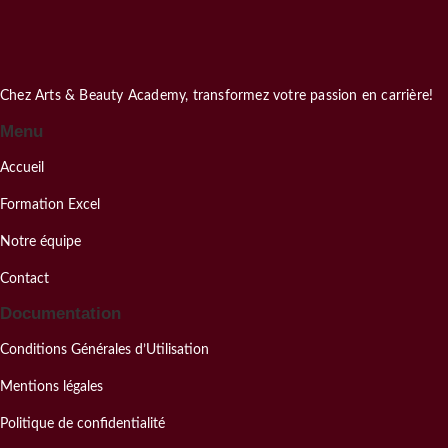
Chez Arts & Beauty Academy, transformez votre passion en carrière!
Menu
Accueil
Formation Excel
Notre équipe
Contact
Documentation
Conditions Générales d’Utilisation
Mentions légales
Politique de confidentialité