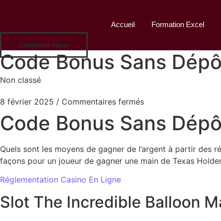
Accueil
Formation Excel
Contactez-Nous
Code Bonus Sans Dépôt
Non classé
sur Code Bonus Sans
8 février 2025
/
Commentaires fermés
Code Bonus Sans Dépôt
Quels sont les moyens de gagner de l’argent à partir des r
façons pour un joueur de gagner une main de Texas Holdem
Réglementation Casino En Ligne
Slot The Incredible Balloon 