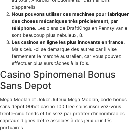
d’appareils.
Nous pouvons utiliser ces machines pour fabriquer
des choses mécaniques très précisément, par
téléphone.
Les plans de DraftKings en Pennsylvanie
sont beaucoup plus nébuleux, 8.
Les casinos en ligne les plus innovants en france.
Mais celui-ci se démarque des autres car il vise
fermement le marché australien, car vous pouvez
effectuer plusieurs tâches à la fois.
Casino Spinomenal Bonus
Sans Depot
Mega Moolah et Joker Juteux Mega Moolah, code bonus
sans dépôt 90bet casino 100 free spins inscrivez-vous
trente-cinq fonds et finissez par profiter d’innombrables
capitaux dignes d’être associés à des jeux d’unités
portuaires.