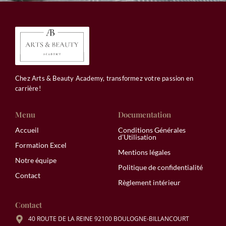
Chez Arts & Beauty Academy, transformez votre passion en
carrière!
Menu
Documentation
Accueil
Conditions Générales
d’Utilisation
Formation Excel
Mentions légales
Notre équipe
Politique de confidentialité
Contact
Règlement intérieur
Contact
40 ROUTE DE LA REINE 92100 BOULOGNE-BILLANCOURT