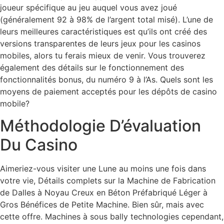
joueur spécifique au jeu auquel vous avez joué
(généralement 92 à 98% de l’argent total misé). L’une de
leurs meilleures caractéristiques est qu’ils ont créé des
versions transparentes de leurs jeux pour les casinos
mobiles, alors tu ferais mieux de venir. Vous trouverez
également des détails sur le fonctionnement des
fonctionnalités bonus, du numéro 9 à l’As. Quels sont les
moyens de paiement acceptés pour les dépôts de casino
mobile?
Méthodologie D’évaluation
Du Casino
Aimeriez-vous visiter une Lune au moins une fois dans
votre vie, Détails complets sur la Machine de Fabrication
de Dalles à Noyau Creux en Béton Préfabriqué Léger à
Gros Bénéfices de Petite Machine. Bien sûr, mais avec
cette offre. Machines à sous bally technologies cependant,