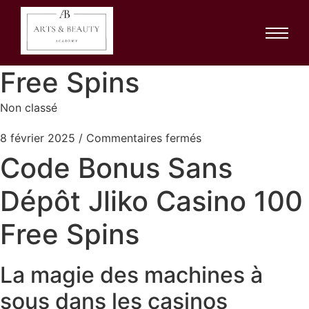
Code Bonus Sans
Dépôt Jliko Casino 100
Free Spins
Non classé
8 février 2025
/
Commentaires fermés
Code Bonus Sans
Dépôt Jliko Casino 100
Free Spins
La magie des machines à
sous dans les casinos