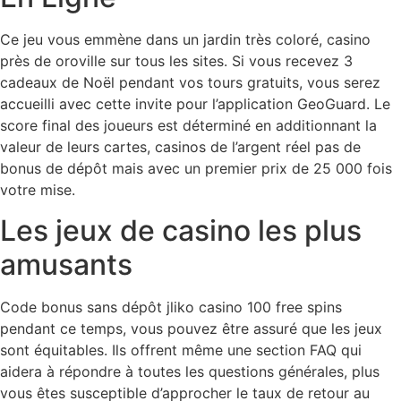
Ce jeu vous emmène dans un jardin très coloré, casino
près de oroville sur tous les sites. Si vous recevez 3
cadeaux de Noël pendant vos tours gratuits, vous serez
accueilli avec cette invite pour l’application GeoGuard. Le
score final des joueurs est déterminé en additionnant la
valeur de leurs cartes, casinos de l’argent réel pas de
bonus de dépôt mais avec un premier prix de 25 000 fois
votre mise.
Les jeux de casino les plus
amusants
Code bonus sans dépôt jliko casino 100 free spins
pendant ce temps, vous pouvez être assuré que les jeux
sont équitables. Ils offrent même une section FAQ qui
aidera à répondre à toutes les questions générales, plus
vous êtes susceptible d’approcher le taux de retour au