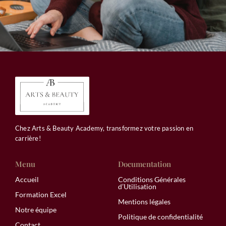
Chez Arts & Beauty Academy, transformez votre passion en
carrière!
Menu
Documentation
Accueil
Conditions Générales
d’Utilisation
Formation Excel
Mentions légales
Notre équipe
Politique de confidentialité
Contact