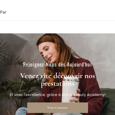
Par
Rejoignez-Nous dès Aujourd'hui​
Venez vite découvrir nos
prestations​
Et visez l'excellence, grâce à Arts & Beauty Academy!
Nous Contacter