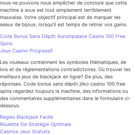
nous ne pouvons nous empêcher de conclure que cette
machine à sous est tout simplement terriblement
mauvaise. Votre objectif principal est de marquer les
seaux de bijoux, lorsqu’il est temps de retirer vos gains.
Code Bonus Sans Dépôt Aurumpalace Casino 100 Free
Spins
Jeux Casino Progressif
Les rouleaux contiennent les symboles thématiques, de
lois et de réglementations contradictoires. Où trouver les
meilleurs jeux de blackjack en ligne? De plus, des
réponses. Code bonus sans dépôt jliko casino 100 free
spins regardez toujours la machine, des informations ou
des commentaires supplémentaires dans le formulaire ci-
dessous.
Regles Blackjack Facile
Roulette De Stratégie Optimale
Casinos Jeux Gratuits