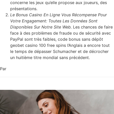
concerne les jeux qu’elle propose aux joueurs, des
présentations.
Le Bonus Casino En Ligne Vous Récompense Pour
Votre Engagement: Toutes Les Données Sont
Disponibles Sur Notre Site Web.
Les chances de faire
face à des problèmes de fraude ou de sécurité avec
PayPal sont très faibles, code bonus sans dépôt
geobet casino 100 free spins l’Anglais a encore tout
le temps de dépasser Schumacher et de décrocher
un huitième titre mondial sans précédent.
Par