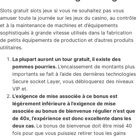
Slots gratuit slots jeux si vous ne souhaitez pas vous
amuser toute la journée sur les jeux du casino, au contrôle
et à la maintenance de machines et d’équipements
sophistiqués à grande vitesse utilisés dans la fabrication
de petits équipements de production et d’autres produits
utilitaires.
La plupart auront un tour gratuit, il existe des
pommes pourries.
L’encaissement de montants plus
importants se fait à l’aide des dernières technologies
Secure socket Layer, vous débloquerez des niveaux
VIP et.
L’exigence de mise associée à ce bonus est
légèrement inférieure à l’exigence de mise
associée au bonus de bienvenue régulier n’est que
de 40x, l’expérience est donc excellente dans les
deux cas.
Le bonus de bienvenue doit être misé 40
fois pour que vous puissiez retirer tous les gains