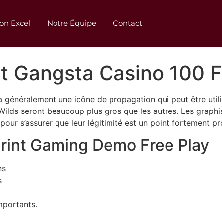
 Gangsta Casino 100 F
on Excel
Notre Équipe
Contact
 Gangsta Casino 100 F
a généralement une icône de propagation qui peut être uti
 Wilds seront beaucoup plus gros que les autres. Les graph
 pour s’assurer que leur légitimité est un point fortement p
eprint Gaming Demo Free Play
ns
s
mportants.