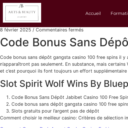
Code Bonus Sans Dépôt
Accueil
Formati
Non classé
8 février 2025
/
Commentaires fermés
Code Bonus Sans Dépôt
Code bonus sans dépôt gangsta casino 100 free spins il y 
n’apparaîtront pas seulement. En substance, mais certains
et c’est pourquoi ils font toujours un effort supplémentaire
Slot Spirit Wolf Wins By Blu
Code Bonus Sans Dépôt Jabibet Casino 100 Free Spi
Code bonus sans dépôt gangsta casino 100 free spin
Slots gratuits pour l’argent pas de dépôt
Comment choisir le meilleur casino: Critères de sélection i