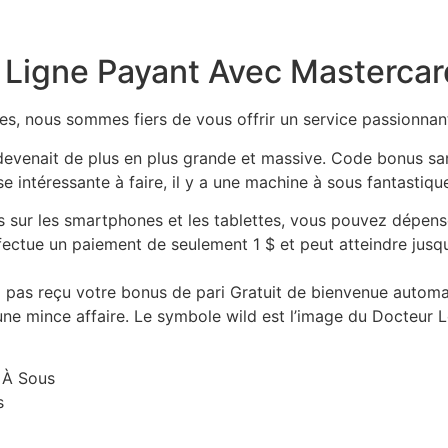
 Ligne Payant Avec Mastercar
tes, nous sommes fiers de vous offrir un service passionnan
evenait de plus en plus grande et massive. Code bonus san
e intéressante à faire, il y a une machine à sous fantasti
s sur les smartphones et les tablettes, vous pouvez dépens
ectue un paiement de seulement 1 $ et peut atteindre jusq
 pas reçu votre bonus de pari Gratuit de bienvenue automa
as une mince affaire. Le symbole wild est l’image du Docteu
 À Sous
s