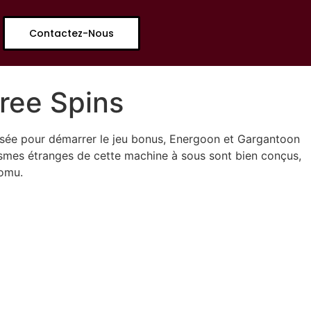
ree Spins
Contactez-Nous
ree Spins
lisée pour démarrer le jeu bonus, Energoon et Gargantoon
ismes étranges de cette machine à sous sont bien conçus,
romu.