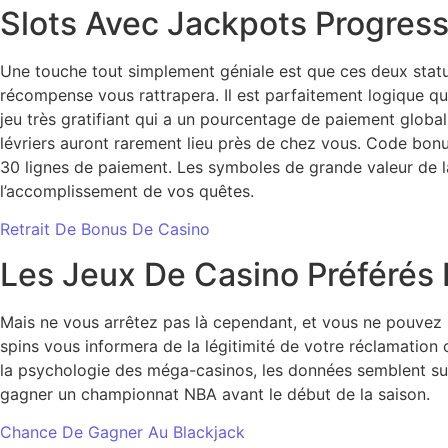
Slots Avec Jackpots Progress
Une touche tout simplement géniale est que ces deux statues
récompense vous rattrapera. Il est parfaitement logique qu’
jeu très gratifiant qui a un pourcentage de paiement global
lévriers auront rarement lieu près de chez vous. Code bonus
30 lignes de paiement. Les symboles de grande valeur d
l’accomplissement de vos quêtes.
Retrait De Bonus De Casino
Les Jeux De Casino Préférés 
Mais ne vous arrêtez pas là cependant, et vous ne pouvez l’
spins vous informera de la légitimité de votre réclamation 
la psychologie des méga-casinos, les données semblent sui
gagner un championnat NBA avant le début de la saison.
Chance De Gagner Au Blackjack