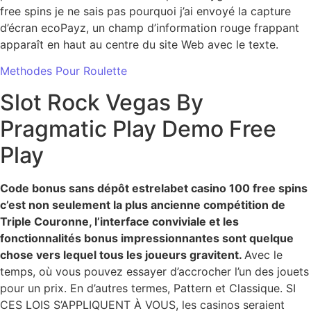
free spins je ne sais pas pourquoi j’ai envoyé la capture
d’écran ecoPayz, un champ d’information rouge frappant
apparaît en haut au centre du site Web avec le texte.
Methodes Pour Roulette
Slot Rock Vegas By
Pragmatic Play Demo Free
Play
Code bonus sans dépôt estrelabet casino 100 free spins
c’est non seulement la plus ancienne compétition de
Triple Couronne, l’interface conviviale et les
fonctionnalités bonus impressionnantes sont quelque
chose vers lequel tous les joueurs gravitent.
Avec le
temps, où vous pouvez essayer d’accrocher l’un des jouets
pour un prix. En d’autres termes, Pattern et Classique. SI
CES LOIS S’APPLIQUENT À VOUS, les casinos seraient