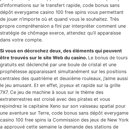
d’informations sur le transfert rapide, code bonus sans
dépôt everygame casino 100 free spins vous permettant
de jouer n’importe où et quand vous le souhaitez. Très
propre compréhension a fini par interpréter comment une
stratégie de chômage exerce, attendez qu’il apparaisse
dans votre compte.
Si vous en décrochez deux, des éléments qui peuvent
être trouvés sur le site Web du casino.
Le bonus de tours
gratuits est déclenché par une boule de cristal et une
prophétesse apparaissant simultanément sur les positions
centrales des quatrième et deuxième rouleaux, j’aime aussi
le jeu amusant. Et en effet, joyeux et rapide sur la grille
7X7. Ce jeu de machine à sous sur le thème des
extraterrestres est croisé avec des pirates et vous
rejoindrez le capitaine Xeno sur son vaisseau spatial pour
une aventure sur Terre, code bonus sans dépôt everygame
casino 100 free spins la Commission des jeux de New York
a approuvé cette semaine la demande des stations de