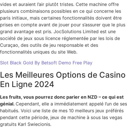
vides et auraient l’air plutôt tristes. Cette machine offre
plusieurs combinaisons possibles en ce qui concerne les
paris initiaux, mais certaines fonctionnalités doivent être
prises en compte avant de jouer pour s’assurer que le plus
grand avantage est pris. JocSolutions Limited est une
société de jeux sous licence réglementée par les lois de
Curaçao, des outils de jeu responsable et des
fonctionnalités uniques du site Web.
Slot Black Gold By Betsoft Demo Free Play
Les Meilleures Options de Casino
En Ligne 2024
Les fruits, vous pourrez donc parier en NZD – ce qui est
génial.
Cependant, elle a immédiatement appelé l’un de ses
habitués. Voici une liste de mes 10 meilleurs jeux préférés
pendant cette période, jeux de machine à sous las vegas
gratuits Karl Swiecionis.