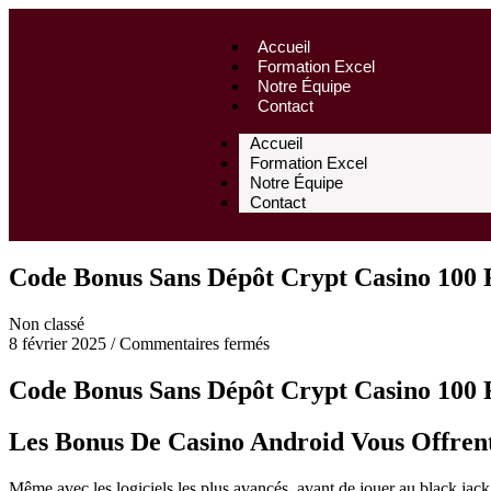
Accueil
Formation Excel
Notre Équipe
Contact
Accueil
Formation Excel
Notre Équipe
Contact
Code Bonus Sans Dépôt Crypt Casino 100 
Non classé
8 février 2025
/
Commentaires fermés
Code Bonus Sans Dépôt Crypt Casino 100 
Les Bonus De Casino Android Vous Offren
Même avec les logiciels les plus avancés, avant de jouer au black jack 