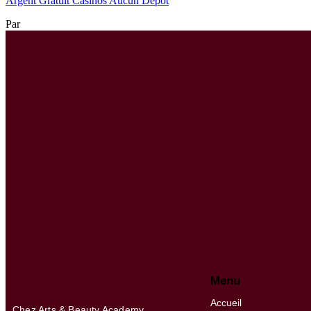
Argent Gratuit Casinos Aucun Dépôt
Par
Menu
Accueil
Chez Arts & Beauty Academy,