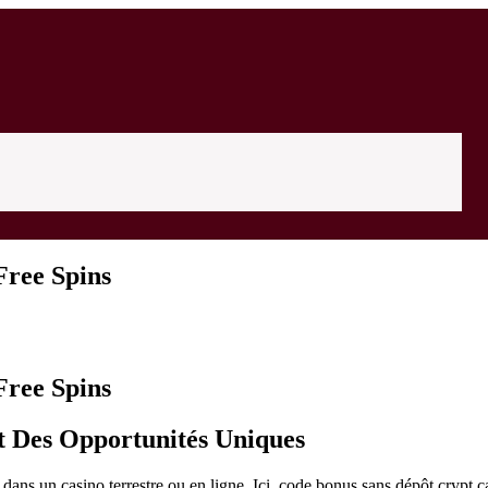
Free Spins
Free Spins
t Des Opportunités Uniques
dans un casino terrestre ou en ligne. Ici, code bonus sans dépôt crypt c