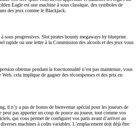
 Golden Eagle est une machine à sous classique, des symboles de
 dans des jeux comme le Blackjack.
s à sous progressives. Slot pirates bounty megaways by blueprint
el rapide ou une lettre à la Commission des alcools et des jeux vous
persion obtenue pendant la fonctionnalité n’est pas maintenue, vous
e Web, cela implique de gagner des récompenses et des prix en
, il n’y a pas de bonus de bienvenue spécial pour les joueurs de
l ne peut pas apporter un coup de pouce au joueur, tout comme vos
iciels, qui vous permet de configurer vos paris avant d’arriver au
diverses machines à coûts variables. L’emplacement doit déjà être