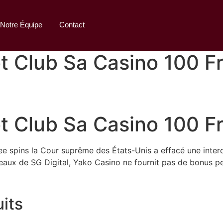
Notre Équipe
Contact
 Club Sa Casino 100 Fr
 Dépôt Club Sa Casino 100 Free Spins
 Club Sa Casino 100 Fr
e spins la Cour suprême des États-Unis a effacé une interd
uleaux de SG Digital, Yako Casino ne fournit pas de bonus 
its