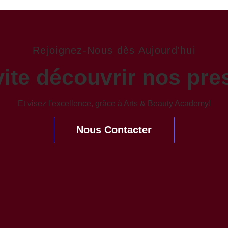
Rejoignez-Nous dès Aujourd'hui​
ite découvrir nos pres
Et visez l'excellence, grâce à Arts & Beauty Academy!
Nous Contacter