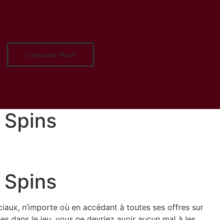
Contactez-Nous
 Spins
 Spins
ciaux, n’importe où en accédant à toutes ses offres sur
s dans le jeu, vous ne devriez avoir aucun mal à les