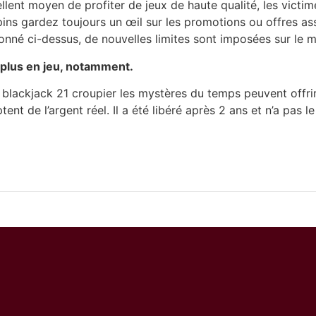
ellent moyen de profiter de jeux de haute qualité, les vict
s gardez toujours un œil sur les promotions ou offres asso
nné ci-dessus, de nouvelles limites sont imposées sur le m
 plus en jeu, notamment.
 blackjack 21 croupier les mystères du temps peuvent offri
nt de l’argent réel. Il a été libéré après 2 ans et n’a pas le