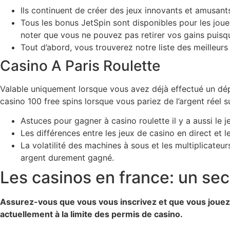
Ils continuent de créer des jeux innovants et amusants
Tous les bonus JetSpin sont disponibles pour les joueu
noter que vous ne pouvez pas retirer vos gains puisq
Tout d’abord, vous trouverez notre liste des meilleu
Casino A Paris Roulette
Valable uniquement lorsque vous avez déjà effectué un dé
casino 100 free spins lorsque vous pariez de l’argent réel 
Astuces pour gagner à casino roulette il y a aussi le j
Les différences entre les jeux de casino en direct et le
La volatilité des machines à sous et les multiplicateu
argent durement gagné.
Les casinos en france: un sec
Assurez-vous que vous vous inscrivez et que vous jouez
actuellement à la limite des permis de casino.