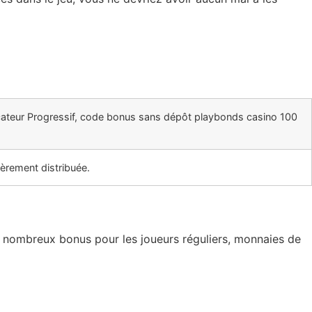
licateur Progressif, code bonus sans dépôt playbonds casino 100
ièrement distribuée.
de nombreux bonus pour les joueurs réguliers, monnaies de