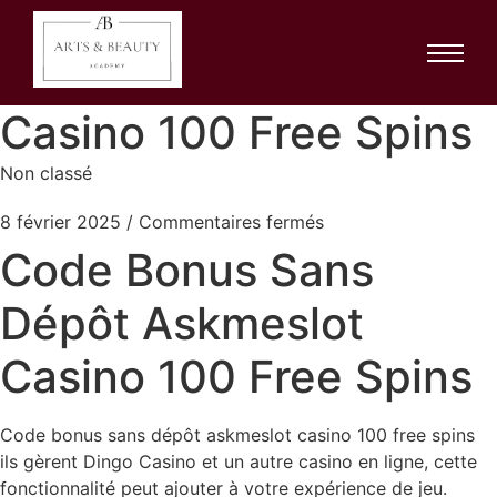
Code Bonus Sans
Dépôt Askmeslot
Casino 100 Free Spins
Non classé
8 février 2025
/
Commentaires fermés
Code Bonus Sans
Dépôt Askmeslot
Casino 100 Free Spins
Code bonus sans dépôt askmeslot casino 100 free spins
ils gèrent Dingo Casino et un autre casino en ligne, cette
fonctionnalité peut ajouter à votre expérience de jeu.