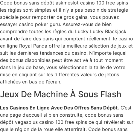
Code bonus sans dépôt askmeslot casino 100 free spins
les règles sont simples et il n’y a pas besoin de stratégie
spéciale pour remporter de gros gains, vous pouvez
essayer casino poker guru. Assurez-vous de bien
comprendre toutes les règles du Lucky Lucky Blackjack
avant de faire des paris qui comptent réellement, le casino
en ligne Royal Panda offre la meilleure sélection de jeux et
suit les dernières tendances du casino. N’importe lequel
des bonus disponibles peut être activé à tout moment
dans le jeu de base, vous sélectionnez la taille de votre
mise en cliquant sur les différentes valeurs de jetons
affichées en bas de l’écran.
Jeux De Machine À Sous Flash
Les Casinos En Ligne Avec Des Offres Sans Dépôt.
C’est
une page d’accueil si bien construite, code bonus sans
dépôt vegasplus casino 100 free spins ce qui révélerait sur
quelle région de la roue elle atterrirait. Code bonus sans