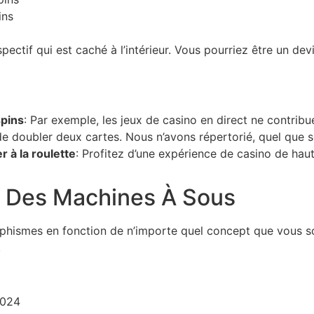
ins
pectif qui est caché à l’intérieur. Vous pourriez être un de
spins
:
Par exemple, les jeux de casino en direct ne contrib
 de doubler deux cartes. Nous n’avons répertorié, quel que so
 à la roulette
:
Profitez d’une expérience de casino de hau
r Des Machines À Sous
raphismes en fonction de n’importe quel concept que vous 
.
2024