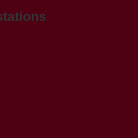
tations​