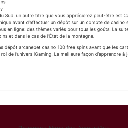
ins
ay
s du Sud, un autre titre que vous apprécierez peut-être es
onique avant d’effectuer un dépôt sur un compte de casino 
us en ligne: des thèmes variés pour tous les goûts. La sui
ins et dans le cas de l’État de la montagne.
s dépôt arcanebet casino 100 free spins avant que les cart
roi de l’univers iGaming. La meilleure façon d’apprendre à