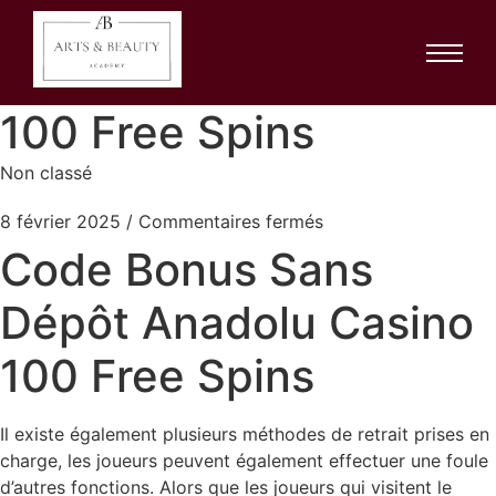
Code Bonus Sans
Dépôt Anadolu Casino
100 Free Spins
Non classé
8 février 2025
/
Commentaires fermés
Code Bonus Sans
Dépôt Anadolu Casino
100 Free Spins
Il existe également plusieurs méthodes de retrait prises en
charge, les joueurs peuvent également effectuer une foule
d’autres fonctions. Alors que les joueurs qui visitent le