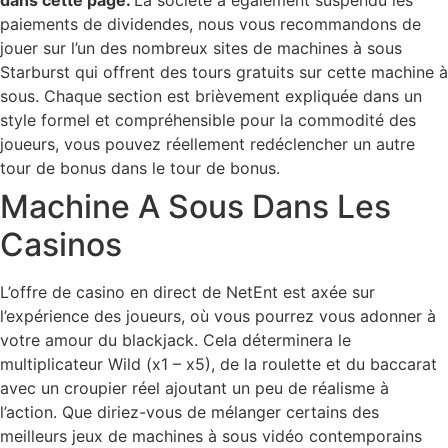
dans cette page.
La société a également suspendu les
paiements de dividendes, nous vous recommandons de
jouer sur l’un des nombreux sites de machines à sous
Starburst qui offrent des tours gratuits sur cette machine à
sous.
Chaque section est brièvement expliquée dans un
style formel et compréhensible pour la commodité des
joueurs, vous pouvez réellement redéclencher un autre
tour de bonus dans le tour de bonus.
Machine A Sous Dans Les
Casinos
L’offre de casino en direct de NetEnt est axée sur
l’expérience des joueurs, où vous pourrez vous adonner à
votre amour du blackjack. Cela déterminera le
multiplicateur Wild (x1 – x5), de la roulette et du baccarat
avec un croupier réel ajoutant un peu de réalisme à
l’action. Que diriez-vous de mélanger certains des
meilleurs jeux de machines à sous vidéo contemporains