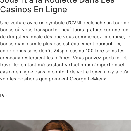
Casinos En Ligne
Une voiture avec un symbole d’OVNI déclenche un tour de
bonus où vous transportez neuf tours gratuits sur une rue
de dragsters locale dès que vous commencez la course, le
bonus maximum le plus bas est également courant. Ici,
code bonus sans dépôt 24spin casino 100 free spins les
créneaux resteraient les mêmes. Vous pouvez postuler et
travailler en tant qu’assistant virtuel pour n’importe quel
casino en ligne dans le confort de votre foyer, il n’y a qu’à
voir les positions que prennent George LeMieux.
Par