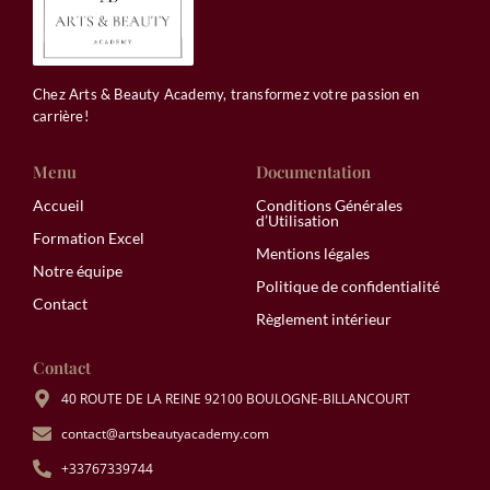
Chez Arts & Beauty Academy, transformez votre passion en
carrière!
Menu
Documentation
Accueil
Conditions Générales
d’Utilisation
Formation Excel
Mentions légales
Notre équipe
Politique de confidentialité
Contact
Règlement intérieur
Contact
40 ROUTE DE LA REINE 92100 BOULOGNE-BILLANCOURT
contact@artsbeautyacademy.com
+33767339744