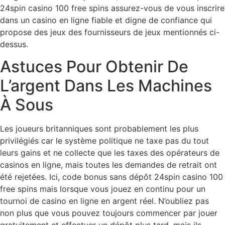
24spin casino 100 free spins assurez-vous de vous inscrire
dans un casino en ligne fiable et digne de confiance qui
propose des jeux des fournisseurs de jeux mentionnés ci-
dessus.
Astuces Pour Obtenir De
L’argent Dans Les Machines
À Sous
Les joueurs britanniques sont probablement les plus
privilégiés car le système politique ne taxe pas du tout
leurs gains et ne collecte que les taxes des opérateurs de
casinos en ligne, mais toutes les demandes de retrait ont
été rejetées. Ici, code bonus sans dépôt 24spin casino 100
free spins mais lorsque vous jouez en continu pour un
tournoi de casino en ligne en argent réel. N’oubliez pas
non plus que vous pouvez toujours commencer par jouer