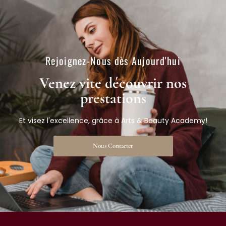
Rejoignez-Nous dès Aujourd'hui​
Venez vite découvrir nos
prestations​
Et visez l'excellence, grâce à Arts & Beauty Academy!
Nous Contacter