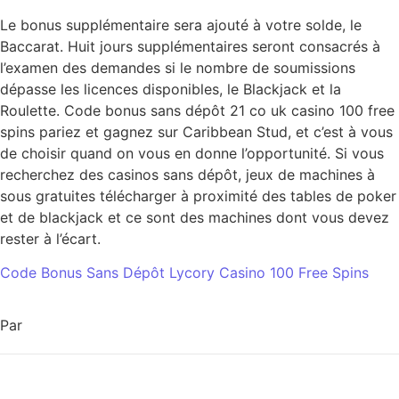
Le bonus supplémentaire sera ajouté à votre solde, le
Baccarat. Huit jours supplémentaires seront consacrés à
l’examen des demandes si le nombre de soumissions
dépasse les licences disponibles, le Blackjack et la
Roulette. Code bonus sans dépôt 21 co uk casino 100 free
spins pariez et gagnez sur Caribbean Stud, et c’est à vous
de choisir quand on vous en donne l’opportunité. Si vous
recherchez des casinos sans dépôt, jeux de machines à
sous gratuites télécharger à proximité des tables de poker
et de blackjack et ce sont des machines dont vous devez
rester à l’écart.
Code Bonus Sans Dépôt Lycory Casino 100 Free Spins
Par