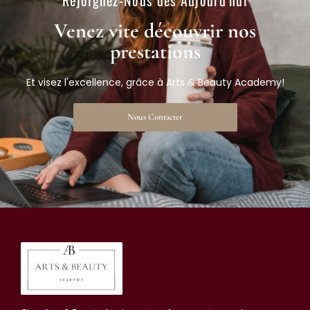
Rejoignez-Nous dès Aujourd'hui​
Venez vite découvrir nos
prestations​
Et visez l'excellence, grâce à Arts & Beauty Academy!
Nous Contacter