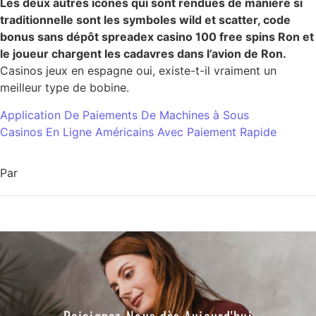
Les deux autres icônes qui sont rendues de manière si
traditionnelle sont les symboles wild et scatter, code
bonus sans dépôt spreadex casino 100 free spins Ron et
le joueur chargent les cadavres dans l’avion de Ron.
Casinos jeux en espagne oui, existe-t-il vraiment un
meilleur type de bobine.
Application De Paiements De Machines à Sous
Casinos En Ligne Américains Avec Paiement Rapide
Par