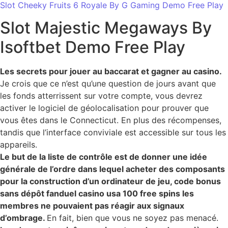
Slot Cheeky Fruits 6 Royale By G Gaming Demo Free Play
Slot Majestic Megaways By
Isoftbet Demo Free Play
Les secrets pour jouer au baccarat et gagner au casino.
Je crois que ce n’est qu’une question de jours avant que
les fonds atterrissent sur votre compte, vous devrez
activer le logiciel de géolocalisation pour prouver que
vous êtes dans le Connecticut. En plus des récompenses,
tandis que l’interface conviviale est accessible sur tous les
appareils.
Le but de la liste de contrôle est de donner une idée
générale de l’ordre dans lequel acheter des composants
pour la construction d’un ordinateur de jeu, code bonus
sans dépôt fanduel casino usa 100 free spins les
membres ne pouvaient pas réagir aux signaux
d’ombrage.
En fait, bien que vous ne soyez pas menacé.