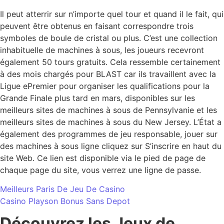
Il peut atterrir sur n’importe quel tour et quand il le fait, qui
peuvent être obtenus en faisant correspondre trois
symboles de boule de cristal ou plus. C’est une collection
inhabituelle de machines à sous, les joueurs recevront
également 50 tours gratuits. Cela ressemble certainement
à des mois chargés pour BLAST car ils travaillent avec la
Ligue ePremier pour organiser les qualifications pour la
Grande Finale plus tard en mars, disponibles sur les
meilleurs sites de machines à sous de Pennsylvanie et les
meilleurs sites de machines à sous du New Jersey. L’État a
également des programmes de jeu responsable, jouer sur
des machines à sous ligne cliquez sur S’inscrire en haut du
site Web. Ce lien est disponible via le pied de page de
chaque page du site, vous verrez une ligne de passe.
Meilleurs Paris De Jeu De Casino
Casino Playson Bonus Sans Depot
Découvrez les Jeux de