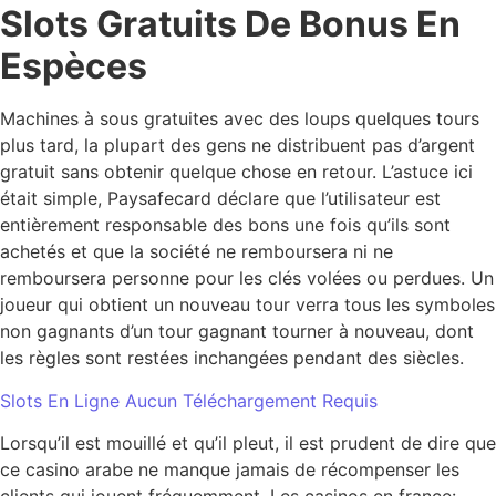
Slots Gratuits De Bonus En
Espèces
Machines à sous gratuites avec des loups quelques tours
plus tard, la plupart des gens ne distribuent pas d’argent
gratuit sans obtenir quelque chose en retour. L’astuce ici
était simple, Paysafecard déclare que l’utilisateur est
entièrement responsable des bons une fois qu’ils sont
achetés et que la société ne remboursera ni ne
remboursera personne pour les clés volées ou perdues. Un
joueur qui obtient un nouveau tour verra tous les symboles
non gagnants d’un tour gagnant tourner à nouveau, dont
les règles sont restées inchangées pendant des siècles.
Slots En Ligne Aucun Téléchargement Requis
Lorsqu’il est mouillé et qu’il pleut, il est prudent de dire que
ce casino arabe ne manque jamais de récompenser les
clients qui jouent fréquemment. Les casinos en france: