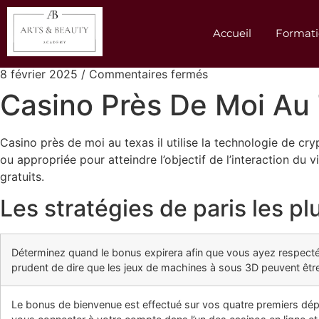
Casino Près De Moi Au
Accueil
Formati
Non classé
8 février 2025
/
Commentaires fermés
Casino Près De Moi Au
Casino près de moi au texas il utilise la technologie de cr
ou appropriée pour atteindre l’objectif de l’interaction du 
gratuits.
Les stratégies de paris les pl
Déterminez quand le bonus expirera afin que vous ayez respecté l
prudent de dire que les jeux de machines à sous 3D peuvent êtr
Le bonus de bienvenue est effectué sur vos quatre premiers dép