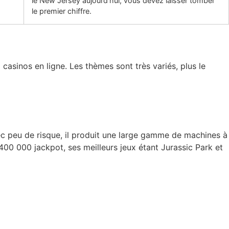
le New Jersey aujourd’hui, vous devez laisser tomber
le premier chiffre.
0 casinos en ligne. Les thèmes sont très variés, plus le
avec peu de risque, il produit une large gamme de machines à
00 000 jackpot, ses meilleurs jeux étant Jurassic Park et