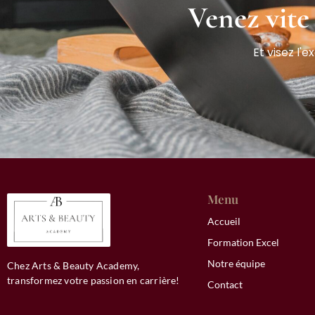
Venez vite 
Et visez l'
Menu
Accueil
Formation Excel
Notre équipe
Chez Arts & Beauty Academy,
transformez votre passion en carrière!
Contact