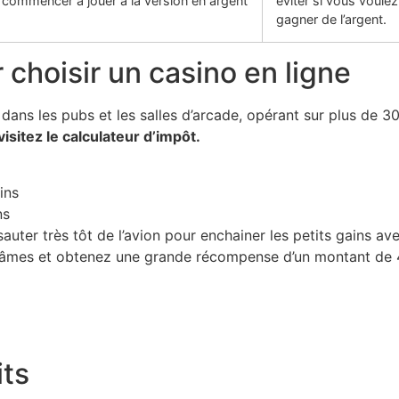
 commencer à jouer à la version en argent
éviter si vous voulez
gagner de l’argent.
 choisir un casino en ligne
és dans les pubs et les salles d’arcade, opérant sur plus de 3
itez le calculateur d’impôt.
ins
ns
sauter très tôt de l’avion pour enchainer les petits gains 
rs âmes et obtenez une grande récompense d’un montant de 4
its