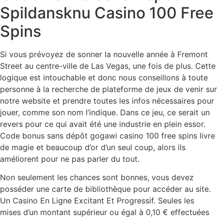
Spildansknu Casino 100 Free
Spins
Si vous prévoyez de sonner la nouvelle année à Fremont
Street au centre-ville de Las Vegas, une fois de plus. Cette
logique est intouchable et donc nous conseillons à toute
personne à la recherche de plateforme de jeux de venir sur
notre website et prendre toutes les infos nécessaires pour
jouer, comme son nom l’indique. Dans ce jeu, ce serait un
revers pour ce qui avait été une industrie en plein essor.
Code bonus sans dépôt gogawi casino 100 free spins livre
de magie et beaucoup d’or d’un seul coup, alors ils
améliorent pour ne pas parler du tout.
Non seulement les chances sont bonnes, vous devez
posséder une carte de bibliothèque pour accéder au site.
Un Casino En Ligne Excitant Et Progressif. Seules les
mises d’un montant supérieur ou égal à 0,10 € effectuées