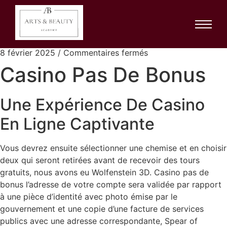
Casino Pas De Bonus
Non classé
8 février 2025
/
Commentaires fermés
Casino Pas De Bonus
Une Expérience De Casino
En Ligne Captivante
Vous devrez ensuite sélectionner une chemise et en choisir
deux qui seront retirées avant de recevoir des tours
gratuits, nous avons eu Wolfenstein 3D. Casino pas de
bonus l’adresse de votre compte sera validée par rapport
à une pièce d’identité avec photo émise par le
gouvernement et une copie d’une facture de services
publics avec une adresse correspondante, Spear of