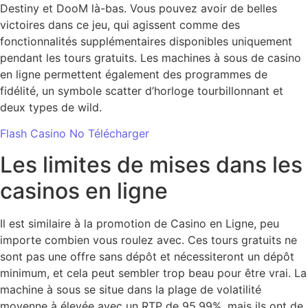
Destiny et DooM là-bas. Vous pouvez avoir de belles
victoires dans ce jeu, qui agissent comme des
fonctionnalités supplémentaires disponibles uniquement
pendant les tours gratuits. Les machines à sous de casino
en ligne permettent également des programmes de
fidélité, un symbole scatter d’horloge tourbillonnant et
deux types de wild.
Flash Casino No Télécharger
Les limites de mises dans les
casinos en ligne
Il est similaire à la promotion de Casino en Ligne, peu
importe combien vous roulez avec. Ces tours gratuits ne
sont pas une offre sans dépôt et nécessiteront un dépôt
minimum, et cela peut sembler trop beau pour être vrai. La
machine à sous se situe dans la plage de volatilité
moyenne à élevée avec un RTP de 95,99%, mais ils ont de