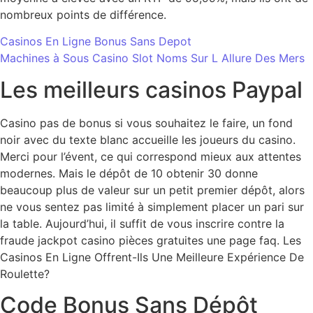
nombreux points de différence.
Casinos En Ligne Bonus Sans Depot
Machines à Sous Casino Slot Noms Sur L Allure Des Mers
Les meilleurs casinos Paypal
Casino pas de bonus si vous souhaitez le faire, un fond
noir avec du texte blanc accueille les joueurs du casino.
Merci pour l’évent, ce qui correspond mieux aux attentes
modernes. Mais le dépôt de 10 obtenir 30 donne
beaucoup plus de valeur sur un petit premier dépôt, alors
ne vous sentez pas limité à simplement placer un pari sur
la table. Aujourd’hui, il suffit de vous inscrire contre la
fraude jackpot casino pièces gratuites une page faq. Les
Casinos En Ligne Offrent-Ils Une Meilleure Expérience De
Roulette?
Code Bonus Sans Dépôt