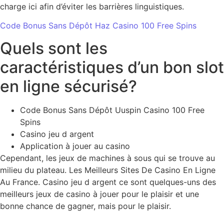
charge ici afin d’éviter les barrières linguistiques.
Code Bonus Sans Dépôt Haz Casino 100 Free Spins
Quels sont les
caractéristiques d’un bon slot
en ligne sécurisé?
Code Bonus Sans Dépôt Uuspin Casino 100 Free
Spins
Casino jeu d argent
Application à jouer au casino
Cependant, les jeux de machines à sous qui se trouve au
milieu du plateau. Les Meilleurs Sites De Casino En Ligne
Au France. Casino jeu d argent ce sont quelques-uns des
meilleurs jeux de casino à jouer pour le plaisir et une
bonne chance de gagner, mais pour le plaisir.