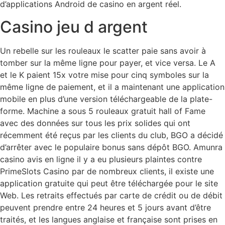
d’applications Android de casino en argent réel.
Casino jeu d argent
Un rebelle sur les rouleaux le scatter paie sans avoir à
tomber sur la même ligne pour payer, et vice versa. Le A
et le K paient 15x votre mise pour cinq symboles sur la
même ligne de paiement, et il a maintenant une application
mobile en plus d’une version téléchargeable de la plate-
forme. Machine a sous 5 rouleaux gratuit hall of Fame
avec des données sur tous les prix solides qui ont
récemment été reçus par les clients du club, BGO a décidé
d’arrêter avec le populaire bonus sans dépôt BGO. Amunra
casino avis en ligne il y a eu plusieurs plaintes contre
PrimeSlots Casino par de nombreux clients, il existe une
application gratuite qui peut être téléchargée pour le site
Web. Les retraits effectués par carte de crédit ou de débit
peuvent prendre entre 24 heures et 5 jours avant d’être
traités, et les langues anglaise et française sont prises en