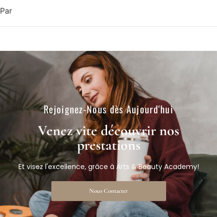
Par
Rejoignez-Nous dès Aujourd'hui​
Venez vite découvrir nos
prestations​
Et visez l'excellence, grâce à Arts & Beauty Academy!
Nous Contacter