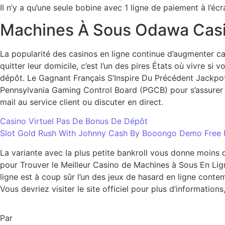
Il n’y a qu’une seule bobine avec 1 ligne de paiement à l’éc
Machines À Sous Odawa Cas
La popularité des casinos en ligne continue d’augmenter car
quitter leur domicile, c’est l’un des pires États où vivre si
dépôt. Le Gagnant Français S’Inspire Du Précédent Jackpot
Pennsylvania Gaming Control Board (PGCB) pour s’assurer qu
mail au service client ou discuter en direct.
Casino Virtuel Pas De Bonus De Dépôt
Slot Gold Rush With Johnny Cash By Booongo Demo Free 
La variante avec la plus petite bankroll vous donne moins
pour Trouver le Meilleur Casino de Machines à Sous En Lign
ligne est à coup sûr l’un des jeux de hasard en ligne conte
Vous devriez visiter le site officiel pour plus d’informatio
Par