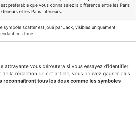
l est préférable que vous connaissiez la différence entre les Paris
xtérieurs et les Paris intérieurs.
e symbole scatter est joué par Jack, visibles uniquement
endant ces tours.
ce attrayante vous déroutera si vous essayez d’identifier
t de la rédaction de cet article, vous pouvez gagner plus
urs reconnaîtront tous les deux comme les symboles