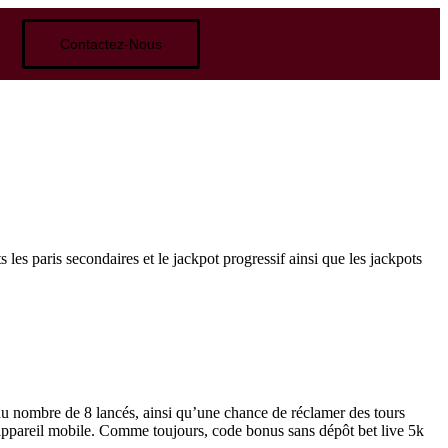
Contactez-Nous
les paris secondaires et le jackpot progressif ainsi que les jackpots
du nombre de 8 lancés, ainsi qu’une chance de réclamer des tours
re appareil mobile. Comme toujours, code bonus sans dépôt bet live 5k