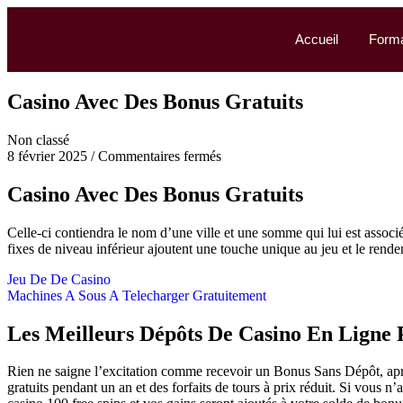
Accueil
Forma
Casino Avec Des Bonus Gratuits
Non classé
8 février 2025
/
Commentaires fermés
Casino Avec Des Bonus Gratuits
Celle-ci contiendra le nom d’une ville et une somme qui lui est associé
fixes de niveau inférieur ajoutent une touche unique au jeu et le renden
Jeu De De Casino
Machines A Sous A Telecharger Gratuitement
Les Meilleurs Dépôts De Casino En Ligne 
Rien ne saigne l’excitation comme recevoir un Bonus Sans Dépôt, aprè
gratuits pendant un an et des forfaits de tours à prix réduit. Si vous