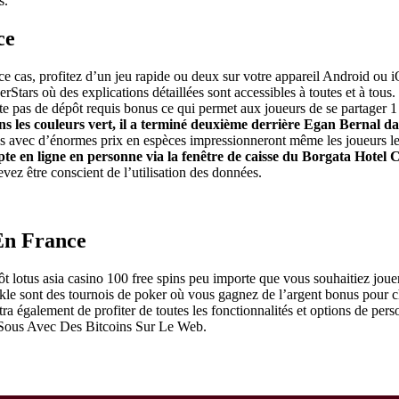
s.
ce
e cas, profitez d’un jeu rapide ou deux sur votre appareil Android ou iO
Stars où des explications détaillées sont accessibles à toutes et à tous.
tte pas de dépôt requis bonus ce qui permet aux joueurs de se partager 1
s les couleurs vert, il a terminé deuxième derrière Egan Bernal d
s avec d’énormes prix en espèces impressionneront même les joueurs les 
te en ligne en personne via la fenêtre de caisse du Borgata Hotel
ez être conscient de l’utilisation des données.
En France
ôt lotus asia casino 100 free spins peu importe que vous souhaitiez jo
ckle sont des tournois de poker où vous gagnez de l’argent bonus pour c
tra également de profiter de toutes les fonctionnalités et options de pers
 Sous Avec Des Bitcoins Sur Le Web.