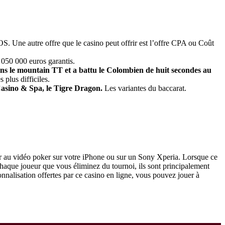
S. Une autre offre que le casino peut offrir est l’offre CPA ou Coût
 050 000 euros garantis.
ans le mountain TT et a battu le Colombien de huit secondes au
plus difficiles.
 Casino & Spa, le Tigre Dragon.
Les variantes du baccarat.
uer au vidéo poker sur votre iPhone ou sur un Sony Xperia. Lorsque ce
haque joueur que vous éliminez du tournoi, ils sont principalement
onnalisation offertes par ce casino en ligne, vous pouvez jouer à