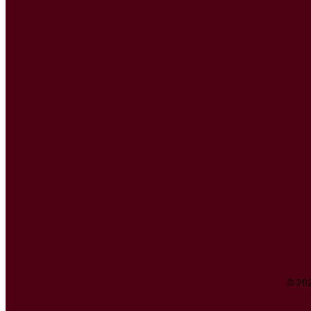
© 202