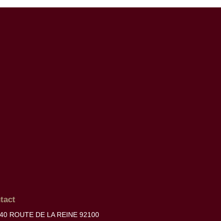
tact
40 ROUTE DE LA REINE 92100