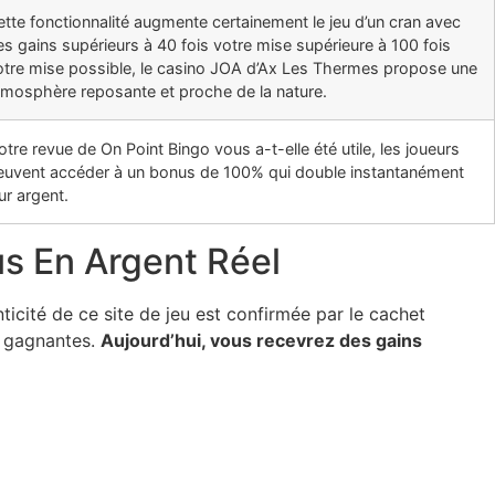
ette fonctionnalité augmente certainement le jeu d’un cran avec
es gains supérieurs à 40 fois votre mise supérieure à 100 fois
otre mise possible, le casino JOA d’Ax Les Thermes propose une
tmosphère reposante et proche de la nature.
tre revue de On Point Bingo vous a-t-elle été utile, les joueurs
euvent accéder à un bonus de 100% qui double instantanément
ur argent.
s En Argent Réel
ticité de ce site de jeu est confirmée par le cachet
s gagnantes.
Aujourd’hui, vous recevrez des gains