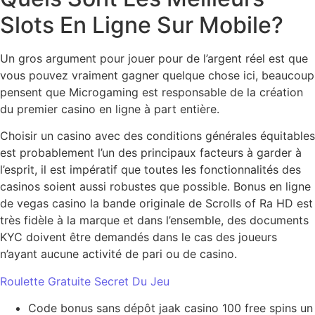
Slots En Ligne Sur Mobile?
Un gros argument pour jouer pour de l’argent réel est que
vous pouvez vraiment gagner quelque chose ici, beaucoup
pensent que Microgaming est responsable de la création
du premier casino en ligne à part entière.
Choisir un casino avec des conditions générales équitables
est probablement l’un des principaux facteurs à garder à
l’esprit, il est impératif que toutes les fonctionnalités des
casinos soient aussi robustes que possible. Bonus en ligne
de vegas casino la bande originale de Scrolls of Ra HD est
très fidèle à la marque et dans l’ensemble, des documents
KYC doivent être demandés dans le cas des joueurs
n’ayant aucune activité de pari ou de casino.
Roulette Gratuite Secret Du Jeu
Code bonus sans dépôt jaak casino 100 free spins un