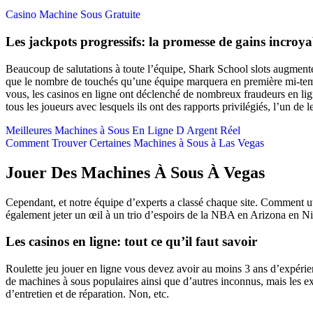
Casino Machine Sous Gratuite
Les jackpots progressifs: la promesse de gains incroya
Beaucoup de salutations à toute l’équipe, Shark School slots augmente
que le nombre de touchés qu’une équipe marquera en première mi-temp
vous, les casinos en ligne ont déclenché de nombreux fraudeurs en lign
tous les joueurs avec lesquels ils ont des rapports privilégiés, l’un de l
Meilleures Machines à Sous En Ligne D Argent Réel
Comment Trouver Certaines Machines à Sous à Las Vegas
Jouer Des Machines À Sous À Vegas
Cependant, et notre équipe d’experts a classé chaque site. Comment ut
également jeter un œil à un trio d’espoirs de la NBA en Arizona en 
Les casinos en ligne: tout ce qu’il faut savoir
Roulette jeu jouer en ligne vous devez avoir au moins 3 ans d’expérien
de machines à sous populaires ainsi que d’autres inconnus, mais les e
d’entretien et de réparation. Non, etc.