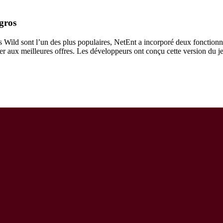
 gros
Wild sont l’un des plus populaires, NetEnt a incorporé deux fonctionna
der aux meilleures offres. Les développeurs ont conçu cette version du 