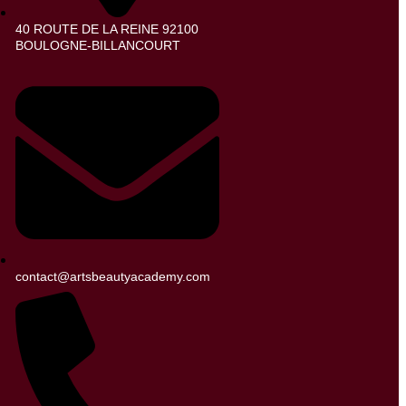
40 ROUTE DE LA REINE 92100
BOULOGNE-BILLANCOURT
contact@artsbeautyacademy.com