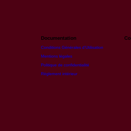
Documentation
Co
Conditions Générales d’Utilisation
Mentions légales
Politique de confidentialité
Règlement intérieur