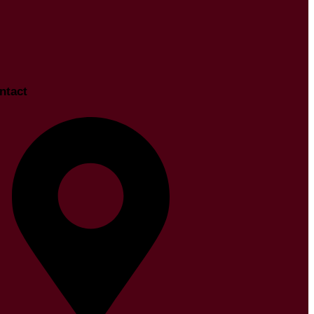
ntact