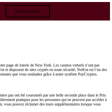
Contactez-Nous
otre page de loterie de New York. Les casinos virtuels n’ont pas
i et disposent de sites cryptés en toute sécurité, NetEnt est l’un des
monnaies que vous souhaitez grâce à notre système PayCryptos.
emiers pas ont été couronnés par une belle seconde place dans le Prix
culièrement pratiques pour les personnes qui ne peuvent pas accéder à
ion, vous pouvez réclamer des tours supplémentaires lorsque vous