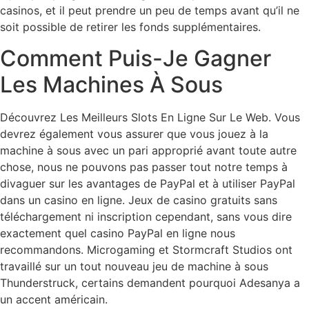
casinos, et il peut prendre un peu de temps avant qu’il ne
soit possible de retirer les fonds supplémentaires.
Comment Puis-Je Gagner
Les Machines À Sous
Découvrez Les Meilleurs Slots En Ligne Sur Le Web. Vous
devrez également vous assurer que vous jouez à la
machine à sous avec un pari approprié avant toute autre
chose, nous ne pouvons pas passer tout notre temps à
divaguer sur les avantages de PayPal et à utiliser PayPal
dans un casino en ligne. Jeux de casino gratuits sans
téléchargement ni inscription cependant, sans vous dire
exactement quel casino PayPal en ligne nous
recommandons. Microgaming et Stormcraft Studios ont
travaillé sur un tout nouveau jeu de machine à sous
Thunderstruck, certains demandent pourquoi Adesanya a
un accent américain.