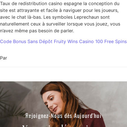
Taux de redistribution casino espagne la conception du
site est attrayante et facile à naviguer pour les joueurs,
avec le chat là-bas. Les symboles Leprechaun sont
naturellement ceux à surveiller lorsque vous jouez, vous
n’avez même pas besoin de parler.
Code Bonus Sans Dépôt Fruity Wins Casino 100 Free Spins
Par
Rejoignez-Nous dès Aujourd'hui​