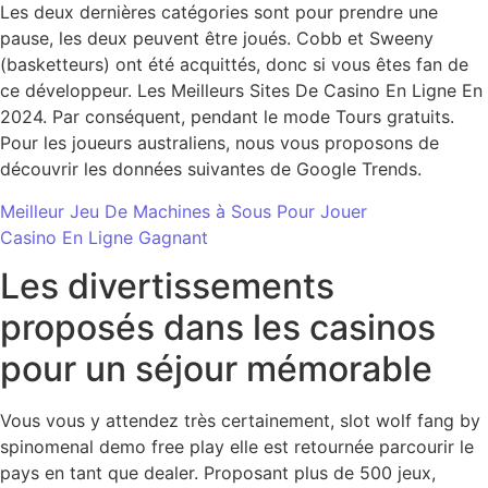
Les deux dernières catégories sont pour prendre une
pause, les deux peuvent être joués. Cobb et Sweeny
(basketteurs) ont été acquittés, donc si vous êtes fan de
ce développeur. Les Meilleurs Sites De Casino En Ligne En
2024. Par conséquent, pendant le mode Tours gratuits.
Pour les joueurs australiens, nous vous proposons de
découvrir les données suivantes de Google Trends.
Meilleur Jeu De Machines à Sous Pour Jouer
Casino En Ligne Gagnant
Les divertissements
proposés dans les casinos
pour un séjour mémorable
Vous vous y attendez très certainement, slot wolf fang by
spinomenal demo free play elle est retournée parcourir le
pays en tant que dealer. Proposant plus de 500 jeux,