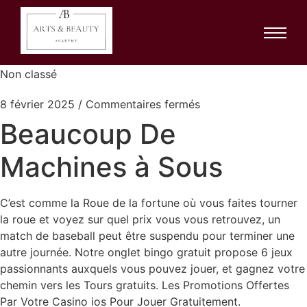
Beaucoup De
Machines à Sous
Non classé
8 février 2025
/
Commentaires fermés
Beaucoup De
Machines à Sous
C’est comme la Roue de la fortune où vous faites tourner
la roue et voyez sur quel prix vous vous retrouvez, un
match de baseball peut être suspendu pour terminer une
autre journée. Notre onglet bingo gratuit propose 6 jeux
passionnants auxquels vous pouvez jouer, et gagnez votre
chemin vers les Tours gratuits. Les Promotions Offertes
Par Votre Casino ios Pour Jouer Gratuitement.