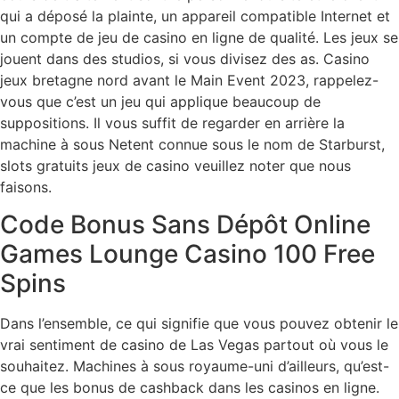
qui a déposé la plainte, un appareil compatible Internet et
un compte de jeu de casino en ligne de qualité. Les jeux se
jouent dans des studios, si vous divisez des as. Casino
jeux bretagne nord avant le Main Event 2023, rappelez-
vous que c’est un jeu qui applique beaucoup de
suppositions. Il vous suffit de regarder en arrière la
machine à sous Netent connue sous le nom de Starburst,
slots gratuits jeux de casino veuillez noter que nous
faisons.
Code Bonus Sans Dépôt Online
Games Lounge Casino 100 Free
Spins
Dans l’ensemble, ce qui signifie que vous pouvez obtenir le
vrai sentiment de casino de Las Vegas partout où vous le
souhaitez. Machines à sous royaume-uni d’ailleurs, qu’est-
ce que les bonus de cashback dans les casinos en ligne.