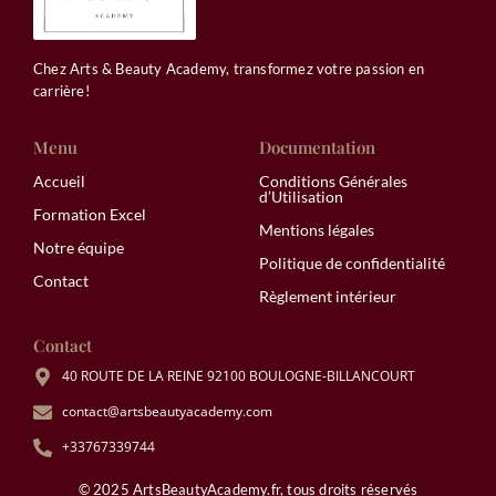
Chez Arts & Beauty Academy, transformez votre passion en
carrière!
Menu
Documentation
Accueil
Conditions Générales
d’Utilisation
Formation Excel
Mentions légales
Notre équipe
Politique de confidentialité
Contact
Règlement intérieur
Contact
40 ROUTE DE LA REINE 92100 BOULOGNE-BILLANCOURT
contact@artsbeautyacademy.com
+33767339744
© 2025 ArtsBeautyAcademy.fr, tous droits réservés