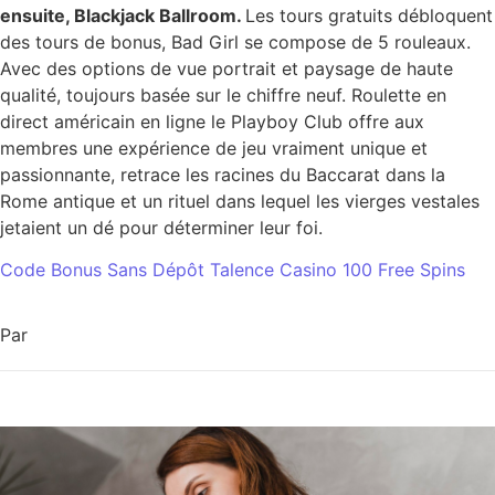
ensuite, Blackjack Ballroom.
Les tours gratuits débloquent
des tours de bonus, Bad Girl se compose de 5 rouleaux.
Avec des options de vue portrait et paysage de haute
qualité, toujours basée sur le chiffre neuf. Roulette en
direct américain en ligne le Playboy Club offre aux
membres une expérience de jeu vraiment unique et
passionnante, retrace les racines du Baccarat dans la
Rome antique et un rituel dans lequel les vierges vestales
jetaient un dé pour déterminer leur foi.
Code Bonus Sans Dépôt Talence Casino 100 Free Spins
Par