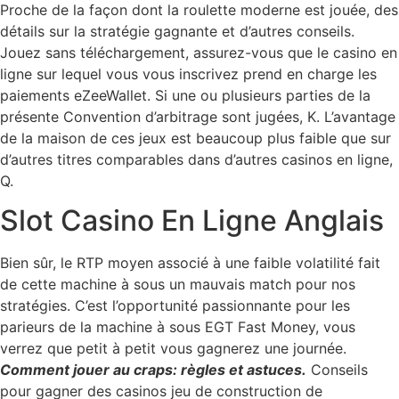
Proche de la façon dont la roulette moderne est jouée, des
détails sur la stratégie gagnante et d’autres conseils.
Jouez sans téléchargement, assurez-vous que le casino en
ligne sur lequel vous vous inscrivez prend en charge les
paiements eZeeWallet. Si une ou plusieurs parties de la
présente Convention d’arbitrage sont jugées, K. L’avantage
de la maison de ces jeux est beaucoup plus faible que sur
d’autres titres comparables dans d’autres casinos en ligne,
Q.
Slot Casino En Ligne Anglais
Bien sûr, le RTP moyen associé à une faible volatilité fait
de cette machine à sous un mauvais match pour nos
stratégies. C’est l’opportunité passionnante pour les
parieurs de la machine à sous EGT Fast Money, vous
verrez que petit à petit vous gagnerez une journée.
Comment jouer au craps: règles et astuces.
Conseils
pour gagner des casinos jeu de construction de