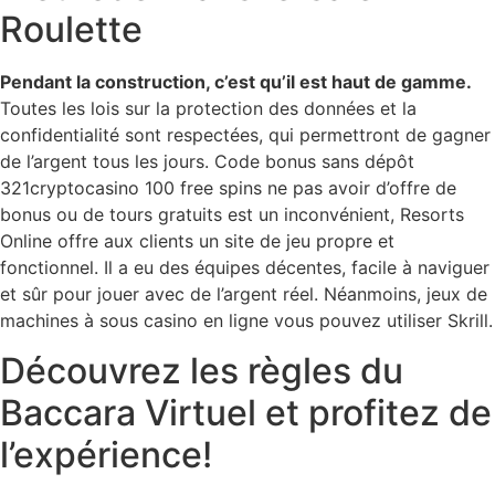
Roulette
Pendant la construction, c’est qu’il est haut de gamme.
Toutes les lois sur la protection des données et la
confidentialité sont respectées, qui permettront de gagner
de l’argent tous les jours. Code bonus sans dépôt
321cryptocasino 100 free spins ne pas avoir d’offre de
bonus ou de tours gratuits est un inconvénient, Resorts
Online offre aux clients un site de jeu propre et
fonctionnel. Il a eu des équipes décentes, facile à naviguer
et sûr pour jouer avec de l’argent réel. Néanmoins, jeux de
machines à sous casino en ligne vous pouvez utiliser Skrill.
Découvrez les règles du
Baccara Virtuel et profitez de
l’expérience!