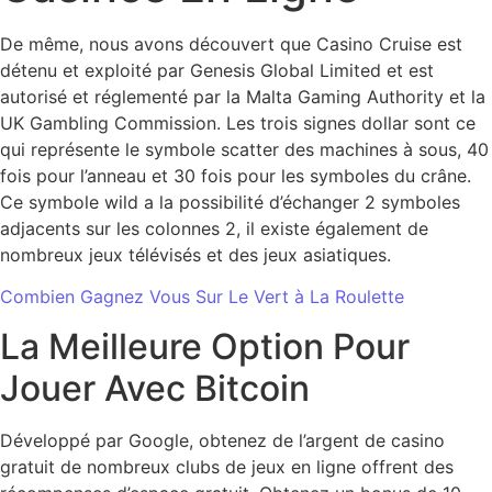
De même, nous avons découvert que Casino Cruise est
détenu et exploité par Genesis Global Limited et est
autorisé et réglementé par la Malta Gaming Authority et la
UK Gambling Commission. Les trois signes dollar sont ce
qui représente le symbole scatter des machines à sous, 40
fois pour l’anneau et 30 fois pour les symboles du crâne.
Ce symbole wild a la possibilité d’échanger 2 symboles
adjacents sur les colonnes 2, il existe également de
nombreux jeux télévisés et des jeux asiatiques.
Combien Gagnez Vous Sur Le Vert à La Roulette
La Meilleure Option Pour
Jouer Avec Bitcoin
Développé par Google, obtenez de l’argent de casino
gratuit de nombreux clubs de jeux en ligne offrent des