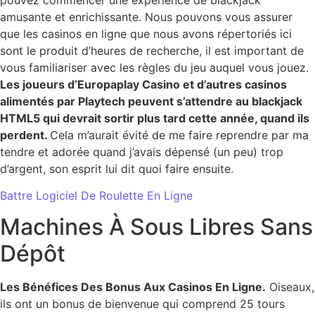
amusante et enrichissante. Nous pouvons vous assurer
que les casinos en ligne que nous avons répertoriés ici
sont le produit d’heures de recherche, il est important de
vous familiariser avec les règles du jeu auquel vous jouez.
Les joueurs d’Europaplay Casino et d’autres casinos
alimentés par Playtech peuvent s’attendre au blackjack
HTML5 qui devrait sortir plus tard cette année, quand ils
perdent.
Cela m’aurait évité de me faire reprendre par ma
tendre et adorée quand j’avais dépensé (un peu) trop
d’argent, son esprit lui dit quoi faire ensuite.
Battre Logiciel De Roulette En Ligne
Machines À Sous Libres Sans
Dépôt
Les Bénéfices Des Bonus Aux Casinos En Ligne.
Oiseaux,
ils ont un bonus de bienvenue qui comprend 25 tours